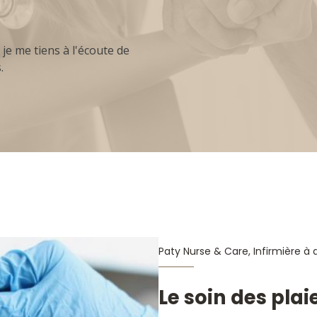
je me tiens à l'écoute de
.
Le soin des pla