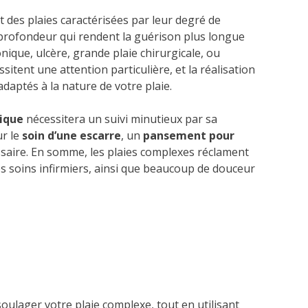
nt des plaies caractérisées par leur degré de
 profondeur qui rendent la guérison plus longue
onique, ulcère, grande plaie chirurgicale, ou
ssitent une attention particulière, et la réalisation
 adaptés à la nature de votre plaie.
nique
nécessitera un suivi minutieux par sa
ur le
soin d’une escarre
, un
pansement pour
ssaire. En somme, les plaies complexes réclament
es soins infirmiers, ainsi que beaucoup de douceur
oulager votre plaie complexe, tout en utilisant