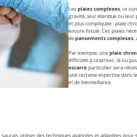
Les
plaies complexes
, ce so
gravité, leur étendue ou leur
et plus compliquée : plaie chr
encore fistule. Ces plaies néce
de
pansements complexes
,
Par exemple, une
plaie chro
difficulté à cicatriser, là où po
escarre
particulier sera néce
une certaine expertise dans l
et de bienveillance.
 saurais utiliser des techniques avancées et adaptées pour s