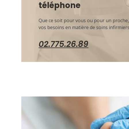
téléphone
Que ce soit pour vous ou pour un proche, 
vos besoins en matière de soins infirmiers
02.775.26.89