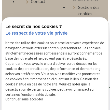
Contact
chevron_right
Gestion des
chevron_right
cookies
Me contacter
Le secret de nos cookies ?
Le respect de votre vie privée
phone
Notre site utilise des cookies pour améliorer votre expérience de
02.775.26.89
navigation et vous offrir un contenu personnalisé. Les cookies
strictement nécessaires sont essentiels au fonctionnement de
contact@patynurseandcare.be
base de notre site et ne peuvent pas être désactivés.
place
Cependant, vous avez le choix d'activer ou de désactiver les
Rue Louis Lumière 11,
1190 Forest Bruxelles
cookies de personnalisation, de performance et de marketing
selon vos préférences. Vous pouvez modifier vos paramètres
de cookies à tout moment en cliquant sur le lien 'Gestion des
cookies' situé en bas de notre site. Veuillez noter que la
désactivation de certains cookies peut avoir un impact sur
certaines fonctionnalités du site.
TVA Intracommunautaire :
BE0842646324
Continuer sans accepter