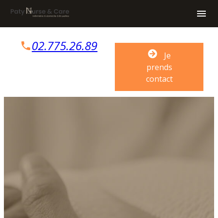
Panneau de gestion des cookies
menu
02.775.26.89
phone
Je
prends
contact